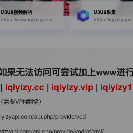
M3U8视频解析
M3U8采集
https://www.iqiyizyjx.com/?url=
如果无法访问可尝试加上www进
|
iqiyizy.cc
|
iqiyizy.vip
|
iqiyizy
（需要VPN翻墙）
iqiyizyapi.com/api.php/provide/vod
qiyizyapi.com/api.php/provide/vod/at/xml/