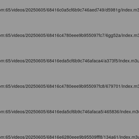
com:65/videos/20250605/68416c0a5cf6b9c746aed749/d5981g/index.m
com:65/videos/20250605/68416c4780eee9b955097fc7/6gg52a/index.m
com:65/videos/20250605/68416eda5cf6b9c746afaca4/a373f5/index.m3
com:65/videos/20250605/68416c4780eee9b955097fc8/679701/index.m
com:65/videos/20250605/68416eda5cf6b9c746afaca5/465836/index.m3
com:65/videos/20250605/68416e6280eee9b95509fff8/134a61/index.m3