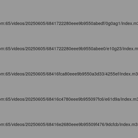
com:65/videos/20250605/6841722280eee9b9550abedf/0g0ag1/index.m
com:65/videos/20250605/6841722280eee9b9550abee0/e10g23/index.
com:65/videos/20250605/68416fca80eee9b9550a3d33/4255ef/index.m
com:65/videos/20250605/68416c4780eee9b955097fc6/e61d9a/index.m
com:65/videos/20250605/68416e2680eee9b95509f476/9dcfcb/index.m