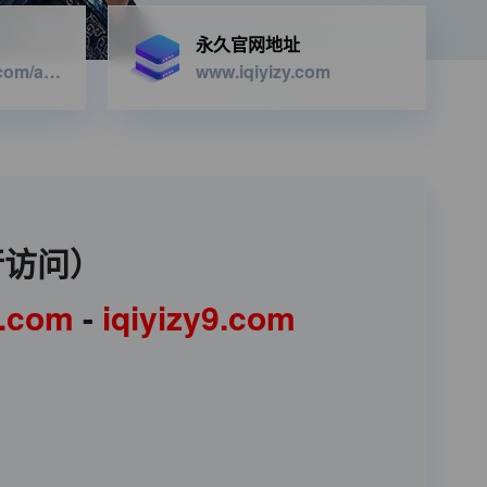
永久官网地址
https://iqiyizyapi.com/api.php/provide/vod/from/snm3u8/at/xml
www.iqiyizy.com
行访问）
1.com
-
iqiyizy9.com