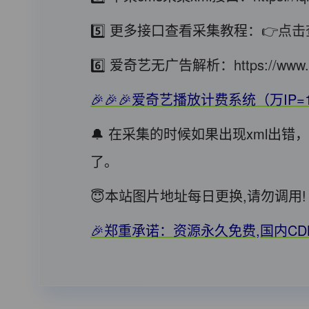
5️⃣ 更多接口查看采集教程：
👉点击
6️⃣ 爱奇艺无广告解析：
https://www.
🎉🎉🎉爱奇艺播放计费系统（万IP=
🔔 在采集的时候如果出现xml出
了。
😇本站图片地址每日更换,请勿调
🎉郑重承诺：资源永久免费,国内C