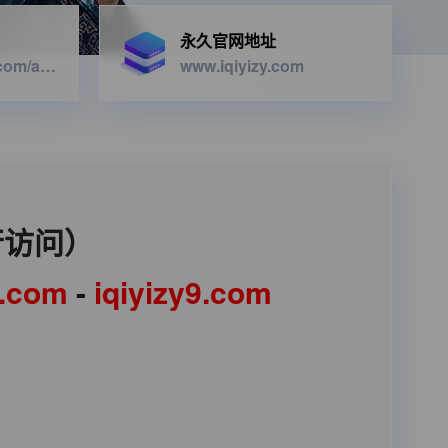
永久官网地址
https://iqiyizyapi.com/api.php/provide/vod/from/snm3u8/at/xml
www.iqiyizy.com
行访问）
1.com
-
iqiyizy9.com