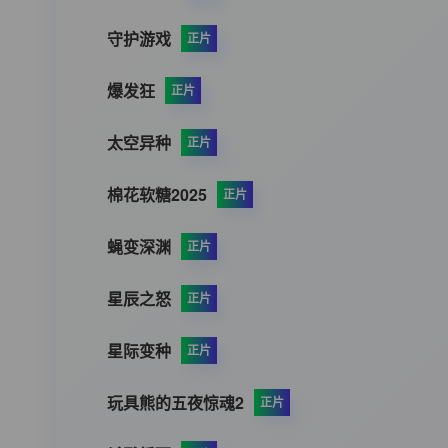
守护游戏
正片
爆发狂
正片
太空异种
正片
棉花软糖2025
正片
蝇变深渊
正片
星辰之怒
正片
星际变种
正片
玩具熊的五夜惊魂2
正片