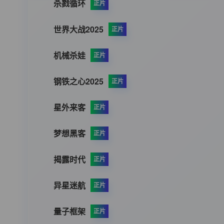
杀戮循环
正片
世界大战2025
正片
机械杀娃
正片
钢铁之心2025
正片
星外来客
正片
梦想黑客
正片
揭露时代
正片
异星迷航
正片
量子框架
正片