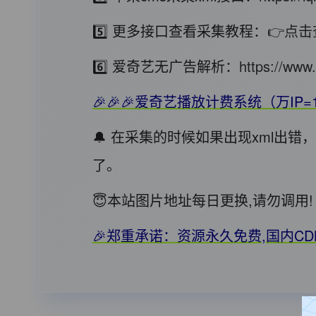
5️⃣ 更多接口查看采集教程：
👉点击
6️⃣ 爱奇艺无广告解析：
https://www.
🎉🎉🎉爱奇艺播放计费系统（万IP=
🔔 在采集的时候如果出现xml出
了。
😇本站图片地址每日更换,请勿调
🎉郑重承诺：资源永久免费,国内C