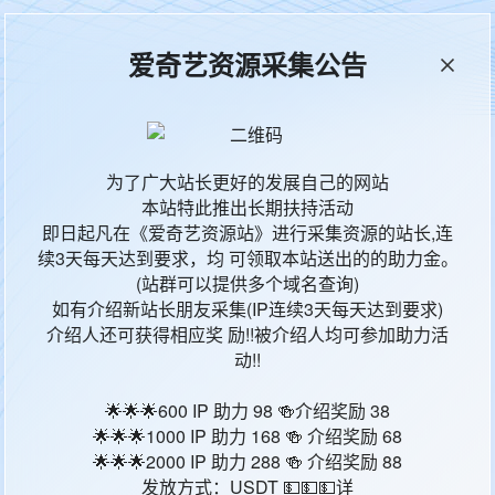
爱奇艺资源采集公告
本站统计
65599
今日更新
18
为了广大站长更好的发展自己的网站
影片地区
影
本站特此推出长期扶持活动
即日起凡在《爱奇艺资源站》进行采集资源的站长,连
续3天每天达到要求，均 可领取本站送出的的助力金。
美国
科
(站群可以提供多个域名查询)
如有介绍新站长朋友采集(IP连续3天每天达到要求)
美国
科
介绍人还可获得相应奖 励!!被介绍人均可参加助力活
动!!
中国大陆
科
🌟🌟🌟600 IP 助力 98 🍻介绍奖励 38
美国
科
🌟🌟🌟1000 IP 助力 168 🍻 介绍奖励 68
🌟🌟🌟2000 IP 助力 288 🍻 介绍奖励 88
发放方式：USDT 💵💵💵详
中国大陆
科