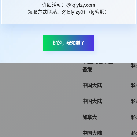
详细活动：@iqiyizy.com
领取方式联系：@iqiyizy01（tg客服）
美国
科
西班牙
科
好的，我知道了
美国
科
中国大陆,中国
科
香港
中国大陆
科
中国大陆
科
加拿大
科
中国大陆
科