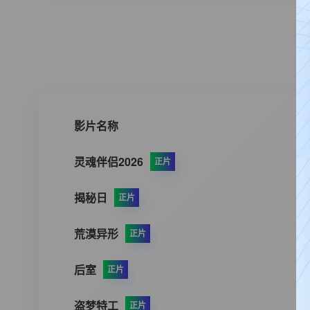
影片名称
灵魂伴侣2026
正片
揭秘日
正片
荒漠异形
正片
后室
正片
盗梦特工
正片