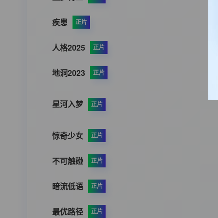
疾患
正片
人格2025
正片
地洞2023
正片
星河入梦
正片
惊奇少女
正片
不可触碰
正片
暗流低语
正片
最优路径
正片