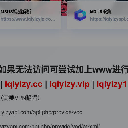
M3U8视频解析
M3U8采集
https://www.iqiyizyjx.com/?url=
如果无法访问可尝试加上www进
|
iqiyizy.cc
|
iqiyizy.vip
|
iqiyizy
（需要VPN翻墙）
iqiyizyapi.com/api.php/provide/vod
qiyizyapi.com/api.php/provide/vod/at/xml/