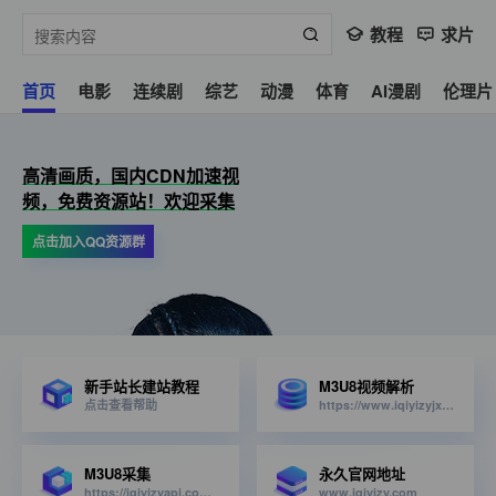
教程
求片
首页
电影
连续剧
综艺
动漫
体育
AI漫剧
伦理片
高清画质，国内CDN加速视
频，免费资源站！欢迎采集
点击加入QQ资源群
新手站长建站教程
M3U8视频解析
点击查看帮助
https://www.iqiyizyjx.com/?url=
M3U8采集
永久官网地址
https://iqiyizyapi.com/api.php/provide/vod/from/snm3u8/at/xml
www.iqiyizy.com