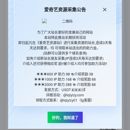
19:03:58
爱奇艺资源采集公告
2026-06-
开庭
27
全12集
11:25:47
为了广大站长更好的发展自己的网站
2026-06-
本站特此推出长期扶持活动
飞常日志2粤语
26
全10集
即日起凡在《爱奇艺资源站》进行采集资源的站长,连续3天每
23:55:27
天达到要求，均 可领取本站送出的的助力金。
(站群可以提供多个域名查询)
2026-06-
如有介绍新站长朋友采集(IP连续3天每天达到要求)
介绍人还可获得相应奖 励!!被介绍人均可参加助力活动!!
飞常日志2国语
26
全10集
23:55:11
🌟🌟🌟600 IP 助力 98 🍻介绍奖励 38
🌟🌟🌟1000 IP 助力 168 🍻 介绍奖励 68
2026-06-
🌟🌟🌟2000 IP 助力 288 🍻 介绍奖励 88
度假季
17
全6集
发放方式：USDT 💵💵💵详
23:29:02
详细活动：@iqiyizy.com
领取方式联系：@iqiyizy01（tg客服）
2026-06-
香港探秘地图粤语
12
全20集
好的，我知道了
21:12:29
2026-06-