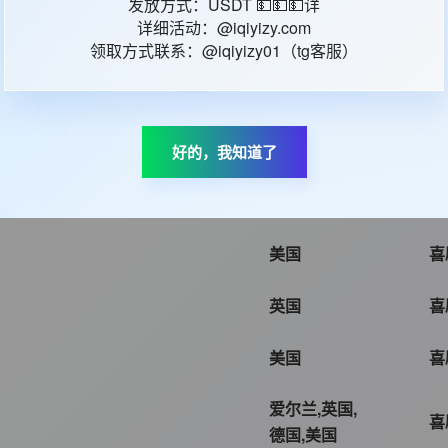
发放方式：USDT 💵💵💵详
详细活动：@iqiyizy.com
美国
喜
领取方式联系：@iqiyizy01（tg客服）
法国
喜
英国
喜
好的，我知道了
美国
喜
美国
喜
英国
喜
美国
喜
爱尔兰,英国,
喜
德国,美国