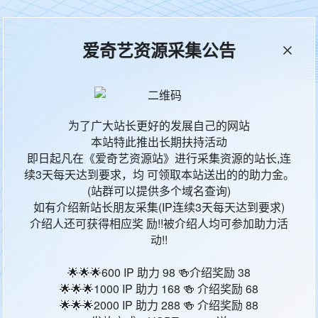
本站统计
65535
今日更新
4
爱奇艺资源采集公告
为了广大站长更好的发展自己的网站
影片地区
影
本站特此推出长期扶持活动
即日起凡在《爱奇艺资源站》进行采集资源的站长,连
中国大陆
喜
续3天每天达到要求，均 可领取本站送出的的助力金。
(站群可以提供多个域名查询)
美国
喜
如有介绍新站长朋友采集(IP连续3天每天达到要求)
介绍人还可获得相应奖 励!!被介绍人均可参加助力活
中国大陆
喜
动!!
🌟🌟🌟600 IP 助力 98 🍻介绍奖励 38
美国,英国
喜
🌟🌟🌟1000 IP 助力 168 🍻 介绍奖励 68
🌟🌟🌟2000 IP 助力 288 🍻 介绍奖励 88
美国
喜