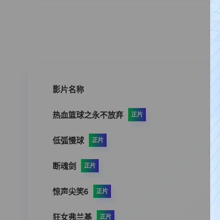
影片名称
热血篮球之永不放弃
正片
低弧慢球
正片
断魂剑
正片
惊声尖笑6
正片
狂女弗兰基
正片