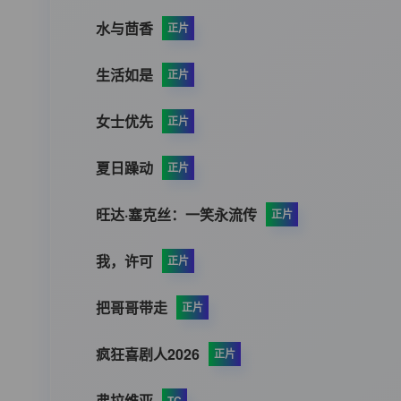
水与茴香
正片
生活如是
正片
女士优先
正片
夏日躁动
正片
旺达·塞克丝：一笑永流传
正片
我，许可
正片
把哥哥带走
正片
疯狂喜剧人2026
正片
弗拉维亚
TC