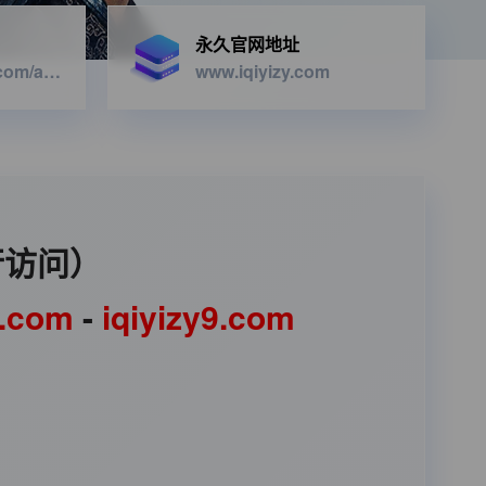
永久官网地址
https://iqiyizyapi.com/api.php/provide/vod/from/snm3u8/at/xml
www.iqiyizy.com
行访问）
1.com
-
iqiyizy9.com