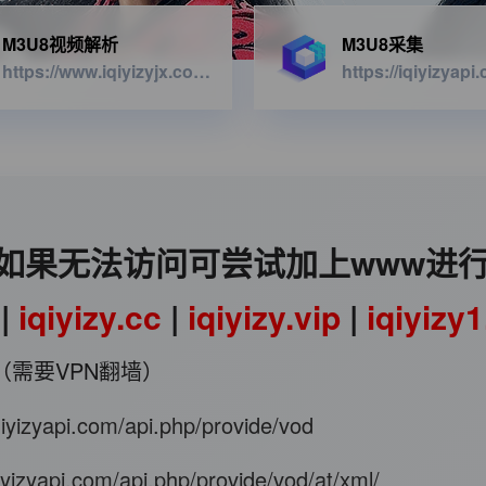
M3U8视频解析
M3U8采集
https://www.iqiyizyjx.com/?url=
如果无法访问可尝试加上www进
|
iqiyizy.cc
|
iqiyizy.vip
|
iqiyizy
（需要VPN翻墙）
iqiyizyapi.com/api.php/provide/vod
qiyizyapi.com/api.php/provide/vod/at/xml/