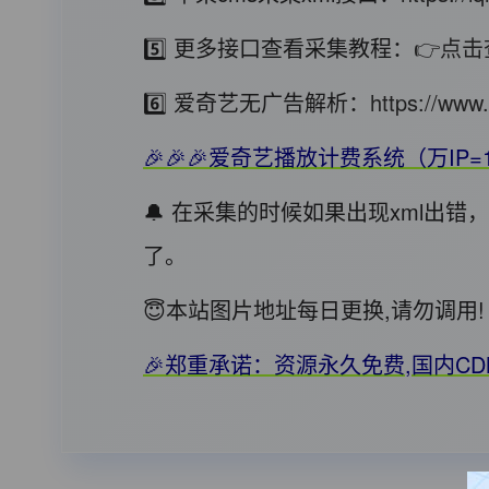
5️⃣ 更多接口查看采集教程：
👉点击
6️⃣ 爱奇艺无广告解析：
https://www.
🎉🎉🎉爱奇艺播放计费系统（万IP=
🔔 在采集的时候如果出现xml出
了。
😇本站图片地址每日更换,请勿调
🎉郑重承诺：资源永久免费,国内C