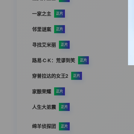
一家之主
正片
邻里谜案
正片
寻找艾米丽
正片
路易·C·K：荒谬到笑
正片
穿普拉达的女王2
正片
家酿荣耀
正片
人生大弟震
正片
绵羊侦探团
正片