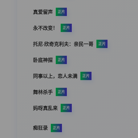
真爱留声
正片
永不改变！
正片
托尼·欣奇克利夫：亲民一哥
正片
卧底神探
正片
同事以上，恋人未满
正片
舞林杀手
正片
妈呀真乱来
正片
痴狂录
正片