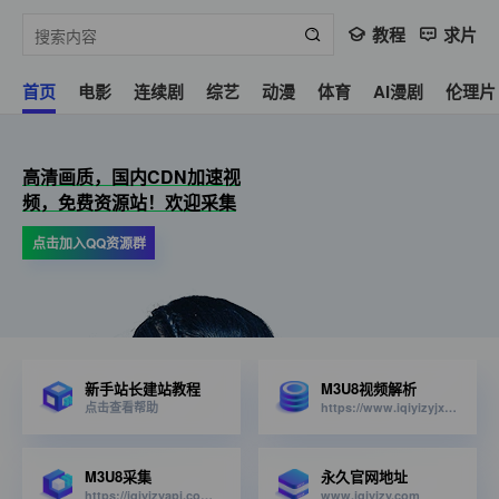
教程
求片
首页
电影
连续剧
综艺
动漫
体育
AI漫剧
伦理片
高清画质，国内CDN加速视
频，免费资源站！欢迎采集
点击加入QQ资源群
新手站长建站教程
M3U8视频解析
点击查看帮助
https://www.iqiyizyjx.com/?url=
M3U8采集
永久官网地址
https://iqiyizyapi.com/api.php/provide/vod/from/snm3u8/at/xml
www.iqiyizy.com