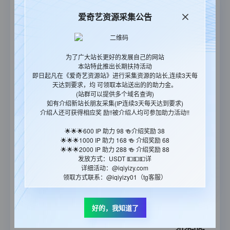
13:54:17
爱奇艺资源采集公告
2026-08-
民间奇案录2
06
正片
13:52:55
为了广大站长更好的发展自己的网站
2026-08-
本站特此推出长期扶持活动
民间奇案录
06
正片
即日起凡在《爱奇艺资源站》进行采集资源的站长,连续3天每
13:50:17
天达到要求，均 可领取本站送出的的助力金。
(站群可以提供多个域名查询)
2026-08-
如有介绍新站长朋友采集(IP连续3天每天达到要求)
介绍人还可获得相应奖 励!!被介绍人均可参加助力活动!!
斩毒行动2026
05
正片
23:50:25
🌟🌟🌟600 IP 助力 98 🍻介绍奖励 38
🌟🌟🌟1000 IP 助力 168 🍻 介绍奖励 68
2026-08-
🌟🌟🌟2000 IP 助力 288 🍻 介绍奖励 88
全世界中国味
05
更新至06集
发放方式：USDT 💵💵💵详
20:54:58
详细活动：@iqiyizy.com
领取方式联系：@iqiyizy01（tg客服）
2026-08-
鸡肉帝国：快餐阴谋
05
正片
好的，我知道了
20:51:10
2026-08-