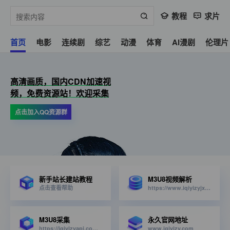
教程
求片
首页
电影
连续剧
综艺
动漫
体育
AI漫剧
伦理片
高清画质，国内CDN加速视
频，免费资源站！欢迎采集
点击加入QQ资源群
新手站长建站教程
M3U8视频解析
点击查看帮助
https://www.iqiyizyjx.com/?url=
M3U8采集
永久官网地址
https://iqiyizyapi.com/api.php/provide/vod/from/snm3u8/at/xml
www.iqiyizy.com