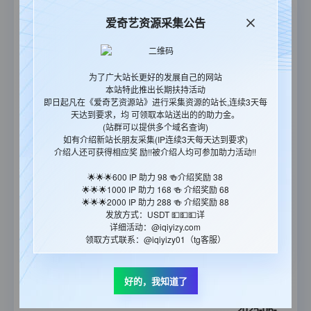
18:32:42
爱奇艺资源采集公告
2026-02-
野兽游戏第二季
25
更新至10集
22:20:47
为了广大站长更好的发展自己的网站
2026-01-
本站特此推出长期扶持活动
粉雄救兵第十季
21
全5集
即日起凡在《爱奇艺资源站》进行采集资源的站长,连续3天每
19:17:18
天达到要求，均 可领取本站送出的的助力金。
(站群可以提供多个域名查询)
2025-11-
如有介绍新站长朋友采集(IP连续3天每天达到要求)
介绍人还可获得相应奖 励!!被介绍人均可参加助力活动!!
鱿鱼游戏：真人挑战赛第二季
19
全9集
14:09:07
🌟🌟🌟600 IP 助力 98 🍻介绍奖励 38
🌟🌟🌟1000 IP 助力 168 🍻 介绍奖励 68
2025-09-
🌟🌟🌟2000 IP 助力 288 🍻 介绍奖励 88
新世代厨神
23
更新至07集
发放方式：USDT 💵💵💵详
22:33:57
详细活动：@iqiyizy.com
领取方式联系：@iqiyizy01（tg客服）
2025-07-
最强盲选乐团第一季
23
全7集
好的，我知道了
22:08:01
2025-06-