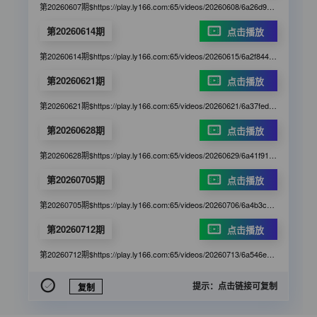
第20260607期$https://play.ly166.com:65/videos/20260608/6a26d9b75cf6b9c746521f60/245620/index.m3u8
第20260614期
点击播放
第20260614期$https://play.ly166.com:65/videos/20260615/6a2f844e5cf6b9c746feb50a/3163ed/index.m3u8
第20260621期
点击播放
第20260621期$https://play.ly166.com:65/videos/20260621/6a37fed980eee9b955a17b42/48a05c/index.m3u8
第20260628期
点击播放
第20260628期$https://play.ly166.com:65/videos/20260629/6a41f9125cf6b9c7462fc113/2c2065/index.m3u8
第20260705期
点击播放
第20260705期$https://play.ly166.com:65/videos/20260706/6a4b3c3f5cf6b9c746afb947/5c7gfg/index.m3u8
第20260712期
点击播放
第20260712期$https://play.ly166.com:65/videos/20260713/6a546ec780eee9b955d976c8/78eb85/index.m3u8
提示：点击链接可复制
复制