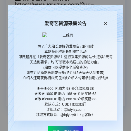
https://www.iqiyizyjx.com/?url=
🎉🎉🎉爱奇艺播放计费系统（万IP=100
元 满100提现 支持：支付宝/银行卡/微
爱奇艺资源采集公告
信/USDT）：
https://iqyzanzhu.vip
🔔 在采集的时候如果出现xml出错，建议你更改一下
采集插件里的采集时间间隔那一项，调整到10左右，
为了广大站长更好的发展自己的网站
就能基本解决问题了。
本站特此推出长期扶持活动
即日起凡在《爱奇艺资源站》进行采集资源的站长,连续3天每
😇本站图片地址每日更换,请勿调用! 采集的同时，请
天达到要求，均 可领取本站送出的的助力金。
把图片下载到本地，以免杜绝日后出现类似图片失效
(站群可以提供多个域名查询)
的情况。
如有介绍新站长朋友采集(IP连续3天每天达到要求)
介绍人还可获得相应奖 励!!被介绍人均可参加助力活动!!
🎉郑重承诺：资源永久免费,国内CDN
加速永久免费的资源站(承诺绝不影响
🌟🌟🌟600 IP 助力 98 🍻介绍奖励 38
用户体验)
🌟🌟🌟1000 IP 助力 168 🍻 介绍奖励 68
🌟🌟🌟2000 IP 助力 288 🍻 介绍奖励 88
发放方式：USDT 💵💵💵详
详细活动：@iqiyizy.com
领取方式联系：@iqiyizy01（tg客服）
本站统计
65781
今日更新
130