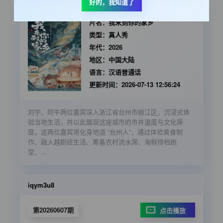
好的，我知道了
片名：
我来到你的家乡
类型：
真人秀
年代：
2026
地区：
中国大陆
语言：
汉语普通话
更新时间：
2026-07-13 12:56:24
刘宇、阿牛两位嘉宾深入浙江省台州市椒江区，沉浸式体
验当地生活，并以此展现这座城市的市井温度与文化厚
度。这两位嘉宾将化身地道 “台州人”，通过体验美食制
作、融入越剧班生活、筹备农村流水席、海鲜排档跑
堂、...
iqym3u8
第20260607期
点击播放