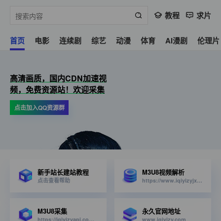
教程
求片
首页
电影
连续剧
综艺
动漫
体育
AI漫剧
伦理片
高清画质，国内CDN加速视
频，免费资源站！欢迎采集
点击加入QQ资源群
新手站长建站教程
M3U8视频解析
点击查看帮助
https://www.iqiyizyjx.com/?url=
M3U8采集
永久官网地址
https://iqiyizyapi.com/api.php/provide/vod/from/snm3u8/at/xml
www.iqiyizy.com