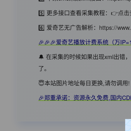
5️⃣ 更多接口查看采集教程：
👉点击
6️⃣ 爱奇艺无广告解析：
https://www.
🎉🎉🎉爱奇艺播放计费系统（万IP=
🔔 在采集的时候如果出现xml出
了。
😇本站图片地址每日更换,请勿调
🎉郑重承诺：资源永久免费,国内C