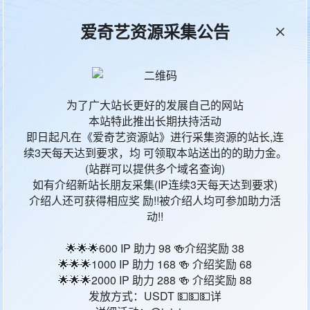
爱奇艺资源采集公告
本站统计
65599
今日更新
18
为了广大站长更好的发展自己的网站
本站特此推出长期扶持活动
影片地区
影
即日起凡在《爱奇艺资源站》进行采集资源的站长,连
续3天每天达到要求，均 可领取本站送出的的助力金。
中国大陆
大
(站群可以提供多个域名查询)
如有介绍新站长朋友采集(IP连续3天每天达到要求)
中国大陆
大
介绍人还可获得相应奖 励!!被介绍人均可参加助力活
动!!
中国大陆
大
🌟🌟🌟600 IP 助力 98 🍻介绍奖励 38
🌟🌟🌟1000 IP 助力 168 🍻 介绍奖励 68
中国大陆
大
🌟🌟🌟2000 IP 助力 288 🍻 介绍奖励 88
发放方式：USDT 💵💵💵详
中国大陆
大