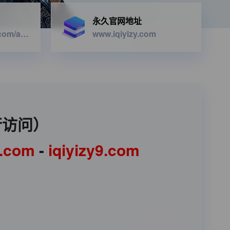
永久官网地址
https://iqiyizyapi.com/api.php/provide/vod/from/snm3u8/at/xml
www.iqiyizy.com
行访问）
1.com
-
iqiyizy9.com