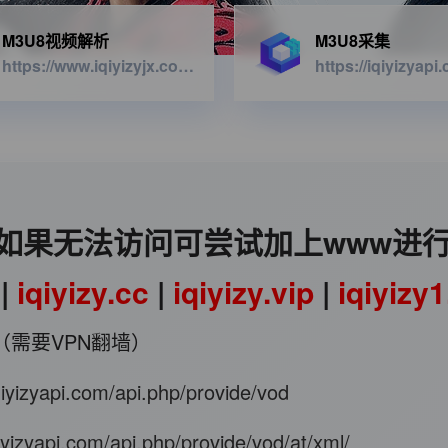
M3U8视频解析
M3U8采集
https://www.iqiyizyjx.com/?url=
如果无法访问可尝试加上www进
|
iqiyizy.cc
|
iqiyizy.vip
|
iqiyizy
（需要VPN翻墙）
iqiyizyapi.com/api.php/provide/vod
qiyizyapi.com/api.php/provide/vod/at/xml/